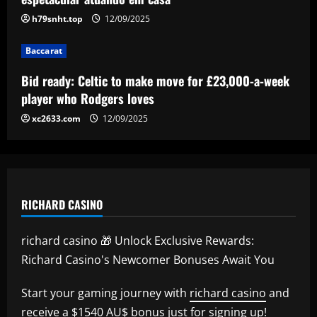
Offer submitted: Celtic make £6m+ bid
h79snht.top
12/09/2025
to sign 28 y/o to replace Joe Hart
12/09/2025
Baccarat
5
Bid ready: Celtic to make move for £23,000-a-week
player who Rodgers loves
xc2633.com
12/09/2025
RICHARD CASINO
richard casino 🎁 Unlock Exclusive Rewards:
Richard Casino's Newcomer Bonuses Await You
Start your gaming journey with
richard casino
and
receive a $1540 AU$ bonus just for signing up!