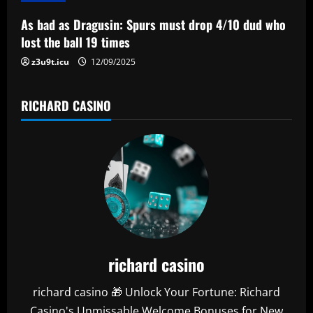
o
n
As bad as Dragusin: Spurs must drop 4/10 dud who
lost the ball 19 times
z3u9t.icu
12/09/2025
RICHARD CASINO
richard casino
richard casino 🎁 Unlock Your Fortune: Richard
Casino's Unmissable Welcome Bonuses for New