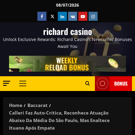
Skip
08/07/2026
to
Facebook
Twitter
Linkedin
VK
Youtube
Instagram
content
richard casino
Unlock Exclusive Rewards: Richard Casino's Newcomer Bonuses
Await You
BONUS
Primary
Menu
Home
Baccarat
Calleri Faz Auto-Crítica, Reconhece Atuação
Abaixo Da Média Do São Paulo, Mas Enaltece
Ituano Após Empate