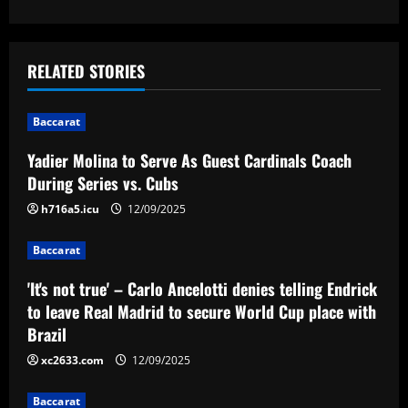
s
t
RELATED STORIES
n
Baccarat
a
Yadier Molina to Serve As Guest Cardinals Coach
v
During Series vs. Cubs
i
h716a5.icu
12/09/2025
g
Baccarat
a
'It's not true' – Carlo Ancelotti denies telling Endrick
to leave Real Madrid to secure World Cup place with
t
Brazil
i
xc2633.com
12/09/2025
Baccarat