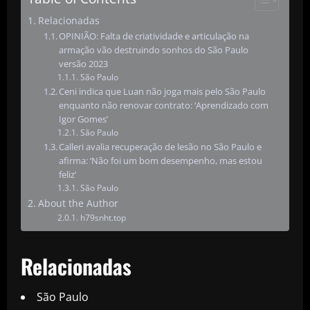
Relacionadas
OPINIÃO: Falta de criatividade e articulação na
armação vão destruindo sonhos do São Paulo
versão 2023
São Paulo
Ceni indica que Luan não joga mais pelo São Paulo
enquanto não renovar contrato: ‘Aprendizado com
Igor Gomes’
São Paulo
Calleri avalia recuperação de lesão no São Paulo e
afirma: ‘Não foi um bom desempenho, mas estou
feliz’
São Paulo
About the Author
h79snht.top
Relacionadas
São Paulo