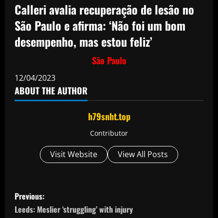
Calleri avalia recuperação de lesão no
São Paulo e afirma: ‘Não foi um bom
desempenho, mas estou feliz’
São Paulo
12/04/2023
ABOUT THE AUTHOR
h79snht.top
Contributor
Visit Website
View All Posts
P
Previous:
o
Leeds: Meslier ‘struggling’ with injury