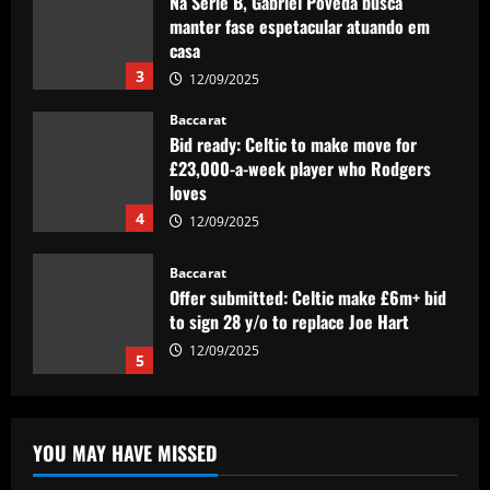
manter fase espetacular atuando em
casa
3
12/09/2025
Baccarat
Bid ready: Celtic to make move for
£23,000-a-week player who Rodgers
loves
4
12/09/2025
Baccarat
Offer submitted: Celtic make £6m+ bid
to sign 28 y/o to replace Joe Hart
12/09/2025
5
Baccarat
Promotion-chasing Jobe Bellingham is
destined for the big time – but is
YOU MAY HAVE MISSED
Sunderland teenager ready to tread the