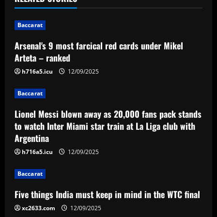
n
Baccarat
a
Arsenal's 9 most farcical red cards under Mikel
v
Arteta – ranked
i
h716a5.icu
12/09/2025
g
Baccarat
a
Lionel Messi blown away as 20,000 fans pack stands
to watch Inter Miami star train at La Liga club with
t
Argentina
i
h716a5.icu
12/09/2025
o
Baccarat
n
Five things India must keep in mind in the WTC final
xc2633.com
12/09/2025