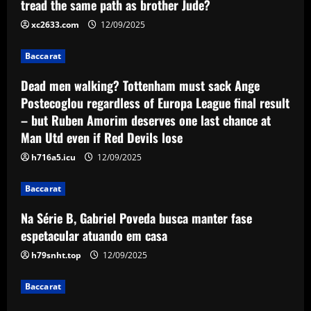
tread the same path as brother Jude?
Europa League final result – but Ruben
Amorim deserves one last chance at
2
xc2633.com
12/09/2025
Man Utd even if Red Devils lose
Baccarat
Baccarat
12/09/2025
Na Série B, Gabriel Poveda busca
manter fase espetacular atuando em
Dead men walking? Tottenham must sack Ange
casa
Postecoglou regardless of Europa League final result
3
12/09/2025
– but Ruben Amorim deserves one last chance at
Man Utd even if Red Devils lose
Baccarat
Bid ready: Celtic to make move for
h716a5.icu
12/09/2025
£23,000-a-week player who Rodgers
loves
Baccarat
4
12/09/2025
Na Série B, Gabriel Poveda busca manter fase
espetacular atuando em casa
Baccarat
Offer submitted: Celtic make £6m+ bid
h79snht.top
12/09/2025
to sign 28 y/o to replace Joe Hart
Baccarat
12/09/2025
5