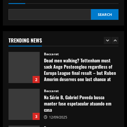
12/09/2025
5
SEARCH
Baccarat
Promotion-chasing Jobe Bellingham is
destined for the big time – but is
Sunderland teenager ready to tread the
TRENDING NEWS
same path as brother Jude?
1
12/09/2025
Baccarat
Dead men walking? Tottenham must
sack Ange Postecoglou regardless of
Europa League final result – but Ruben
Amorim deserves one last chance at
2
Man Utd even if Red Devils lose
Baccarat
12/09/2025
Na Série B, Gabriel Poveda busca
manter fase espetacular atuando em
casa
3
12/09/2025