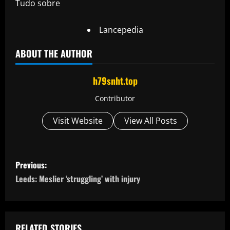
Tudo sobre
Lancepedia
ABOUT THE AUTHOR
h79snht.top
Contributor
Visit Website
View All Posts
P
Previous:
o
Leeds: Meslier ‘struggling’ with injury
s
t
RELATED STORIES