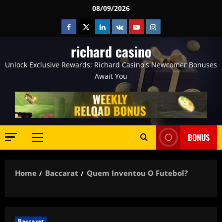
Skip
08/09/2026
to
Facebook
Twitter
Linkedin
VK
Youtube
Instagram
content
richard casino
Unlock Exclusive Rewards: Richard Casino's Newcomer Bonuses
Await You
BONUS
Primary
Menu
Home
Baccarat
Quem Inventou O Futebol?
Baccarat