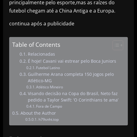
principalmente pelo esporte,mas as raízes do
futebol chegam até a China Antiga e a Europa.
continua após a publicidade
Table of Contents
Relacionadas
É hoje! Cavani vai estrear pelo Boca Juniors
Futebol Latino
Guilherme Arana completa 150 jogos pelo
Atlético-MG
Atlético Mineiro
Visando decisão na Copa do Brasil, Neto faz
pedido a Taylor Swift: ‘O Corinthians te ama’
Fora de Campo
About the Author
h79snht.top