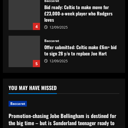
Baccarat
Bid ready: Celtic to make move for
£23,000-a-week player who Rodgers
loves
4
12/09/2025
Baccarat
Offer submitted: Celtic make £6m+ bid
to sign 28 y/o to replace Joe Hart
12/09/2025
5
Baccarat
Promotion-chasing Jobe Bellingham is
YOU MAY HAVE MISSED
destined for the big time – but is
Sunderland teenager ready to tread the
same path as brother Jude?
1
Baccarat
12/09/2025
Baccarat
Promotion-chasing Jobe Bellingham is destined for
Dead men walking? Tottenham must
the big time – but is Sunderland teenager ready to
sack Ange Postecoglou regardless of